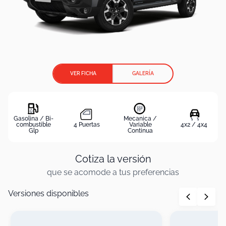
VER FICHA
GALERÍA
Gasolina / Bi-
Mecanica /
combustible
4 Puertas
Variable
4x2 / 4x4
Glp
Continua
Cotiza la versión
que se acomode a tus preferencias
Versiones disponibles